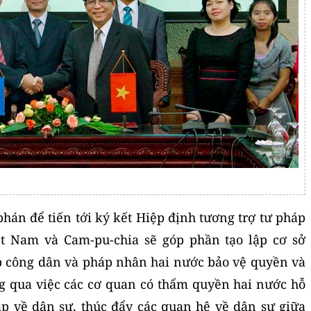
hán để tiến tới ký kết Hiệp định tương trợ tư pháp
ệt Nam và Cam-pu-chia sẽ góp phần tạo lập cơ sở
úp công dân và pháp nhân hai nước bảo vệ quyền và
g qua việc các cơ quan có thẩm quyền hai nước hỗ
áp về dân sự, thúc đẩy các quan hệ về dân sự giữa