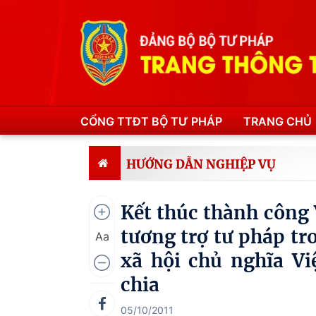
CỔNG TTĐT BỘ TƯ PHÁP
TRANG CHỦ
HƯỚNG DẪN NGHIỆP VỤ
Kết thúc thành công
tương trợ tư pháp tr
Aa
xã hội chủ nghĩa V
chia
05/10/2011