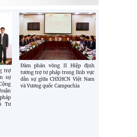
Đàm phán vòng II Hiệp định
 trợ
tương trợ tư pháp trong lĩnh vực
ân sự
dân sự giữa CHXHCN Việt Nam
Cộng
và Vương quốc Campuchia
thuận
pháp
ộ Tư