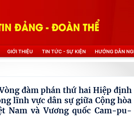
GIỚI THIỆU
TIN TỨC - SỰ KIỆN
HƯỚNG DẪN NG
 Vòng đàm phán thứ hai Hiệp định
ong lĩnh vực dân sự giữa Cộng hòa
iệt Nam và Vương quốc Cam-pu-