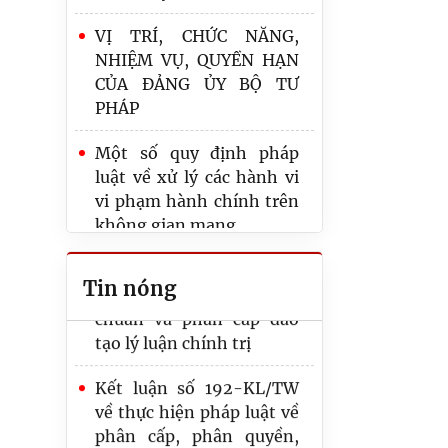
Tăng cường lãnh đạo, chỉ
đạo công tác tổ chức đại
VỊ TRÍ, CHỨC NĂNG,
hội đảng bộ các cấp
NHIỆM VỤ, QUYỀN HẠN
CỦA ĐẢNG ỦY BỘ TƯ
Kết luận số 190-KL/TW
PHÁP
về tăng cường lãnh đạo,
chỉ đạo công tác tổ chức
Một số quy định pháp
đại hội đảng bộ các cấp
luật về xử lý các hành vi
vi phạm hành chính trên
Quy định mới của Ban Bí
không gian mạng
thư về đối tượng, tiêu
chuẩn và phân cấp đào
Đảng bộ Khối các cơ quan
Tin nóng
tạo lý luận chính trị
TƯ tổng kết 4 năm thực
hiện Chỉ thị 03-CT/TW
Kết luận số 192-KL/TW
về thực hiện pháp luật về
Quy định mới của Ban Bí
phân cấp, phân quyền,
thư về đối tượng, tiêu
phân định thẩm quyền
chuẩn và phân cấp đào
tạo lý luận chính trị