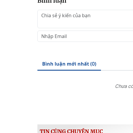
Bình luận
Bình luận mới nhất (
)
0
Chưa có 
TIN CÙNG CHUYÊN MỤC