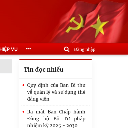
HIỆP VỤ
Đăng nhập
Tin đọc nhiều
Quy định của Ban Bí thư
về quản lý và sử dụng thẻ
đảng viên
Ra mắt Ban Chấp hành
Đảng bộ Bộ Tư pháp
Kết luận số 185-KL/TW:
nhiệm kỳ 2025 - 2030