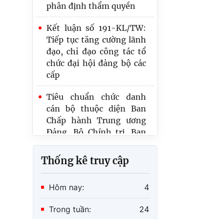
Kết luận số 191-KL/TW:
Tiếp tục tăng cường lãnh
đạo, chỉ đạo công tác tổ
chức đại hội đảng bộ các
cấp
Tiêu chuẩn chức danh
cán bộ thuộc diện Ban
Chấp hành Trung ương
Đảng, Bộ Chính trị, Ban
Bí thư quản lý
Quy định về xếp loại chất
lượng đối với tập thể, cá
Thống kê truy cập
nhân trong hệ thống
chính trị
Hôm nay:
4
KL 197-KL/TW về thực
hiện một số nội dung,
Trong tuần:
24