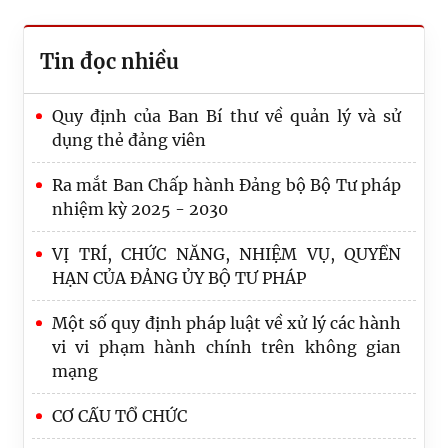
Tin đọc nhiều
Quy định của Ban Bí thư về quản lý và sử
dụng thẻ đảng viên
Ra mắt Ban Chấp hành Đảng bộ Bộ Tư pháp
nhiệm kỳ 2025 - 2030
VỊ TRÍ, CHỨC NĂNG, NHIỆM VỤ, QUYỀN
HẠN CỦA ĐẢNG ỦY BỘ TƯ PHÁP
Một số quy định pháp luật về xử lý các hành
vi vi phạm hành chính trên không gian
Kết luận số 185-KL/TW: Tăng cường lãnh
mạng
đạo, chỉ đạo công tác tổ chức đại hội đảng
bộ các cấp
CƠ CẤU TỔ CHỨC
Kết luận số 190-KL/TW về tăng cường lãnh