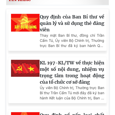
Quy định của Ban Bí thư về
quản lý và sử dụng thẻ đảng
viên
Thay mặt Ban Bí thư, đồng chí Trần
Cẩm Tú, Ủy viên Bộ Chính trị, Thường
trực Ban Bí thư đã ký ban hành Quy
định về quản lý và sử dụng thẻ đảng
viên (Quy định số 06-QĐ/TW).
KL 197-KL/TW về thực hiện
một số nội dung, nhiệm vụ
trọng tâm trong hoạt động
của tổ chức cơ sở đảng
Ủy viên Bộ Chính trị, Thường trực Ban
Bí thư Trần Cẩm Tú mới đây đã ký ban
hành Kết luận của Bộ Chính trị, Ban Bí
thư về thực hiện một số nội dung,
nhiệm vụ trọng tâm trong hoạt động
của tổ chức cơ sở đảng thời gian tới