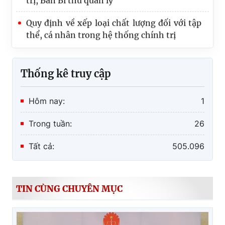
Quy định về xếp loại chất lượng đối với tập
thể, cá nhân trong hệ thống chính trị
KL 197-KL/TW về thực hiện một số nội
dung, nhiệm vụ trọng tâm trong hoạt động
của tổ chức cơ sở đảng
Thống kê truy cập
Hôm nay:
1
Trong tuần:
26
Tất cả:
505.096
TIN CÙNG CHUYÊN MỤC