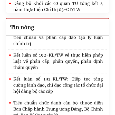
Đảng bộ Khối các cơ quan TƯ tổng kết 4
đạo, chỉ đạo công tác tổ chức đại hội đảng
năm thực hiện Chỉ thị 03-CT/TW
bộ các cấp
Quy định mới của Ban Bí thư về đối tượng,
Tin nóng
tiêu chuẩn và phân cấp đào tạo lý luận
chính trị
Kết luận số 192-KL/TW về thực hiện pháp
luật về phân cấp, phân quyền, phân định
thẩm quyền
Kết luận số 191-KL/TW: Tiếp tục tăng
cường lãnh đạo, chỉ đạo công tác tổ chức đại
hội đảng bộ các cấp
Tiêu chuẩn chức danh cán bộ thuộc diện
Ban Chấp hành Trung ương Đảng, Bộ Chính
trị, Ban Bí thư quản lý